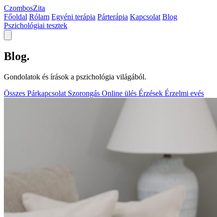
Czombos
Zita
Főoldal
Rólam
Egyéni terápia
Párterápia
Kapcsolat
Blog
Pszichológiai tesztek
Blog
.
Gondolatok és írások a pszichológia világából.
Összes
Párkapcsolat
Szorongás
Online ülés
Érzések
Érzelmi evés