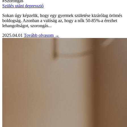
#Szorongás
Szülés utáni depresszió
Sokan úgy képzelik, hogy egy gyermek születése kizárólag örömés
boldogság. Azonban a valóság az, hogy a nők 50-85%-a érezhet
lehangoltságot, szorongás...
2025.04.01
Tovább olvasom →