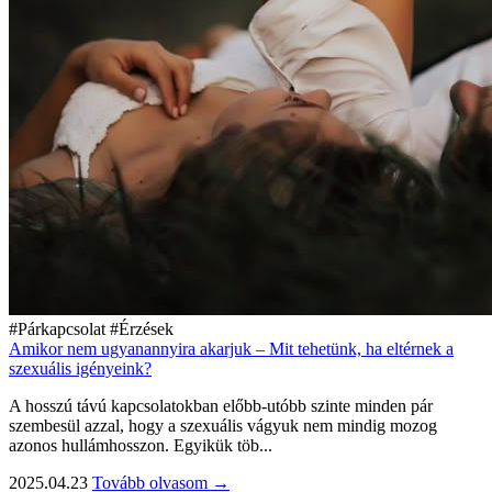
#Párkapcsolat
#Érzések
Amikor nem ugyanannyira akarjuk – Mit tehetünk, ha eltérnek a
szexuális igényeink?
A hosszú távú kapcsolatokban előbb-utóbb szinte minden pár
szembesül azzal, hogy a szexuális vágyuk nem mindig mozog
azonos hullámhosszon. Egyikük töb...
2025.04.23
Tovább olvasom →