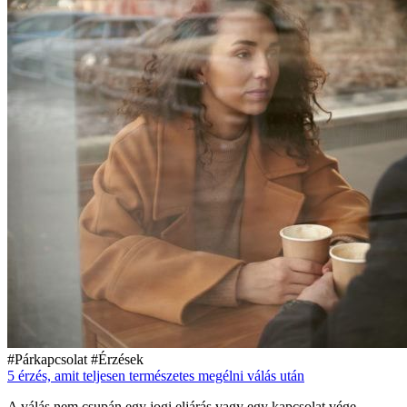
#Párkapcsolat
#Érzések
5 érzés, amit teljesen természetes megélni válás után
A válás nem csupán egy jogi eljárás vagy egy kapcsolat vége.