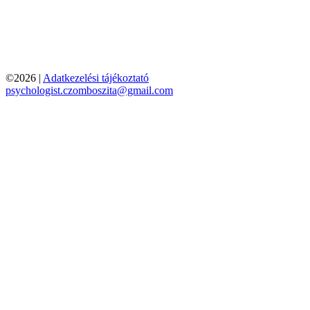
©2026 |
Adatkezelési tájékoztató
psychologist.czomboszita@gmail.com