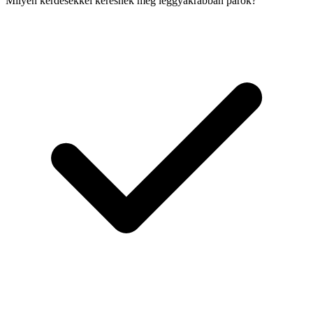
Milyen kérdésekkel keresnek meg leggyakrabban párok?