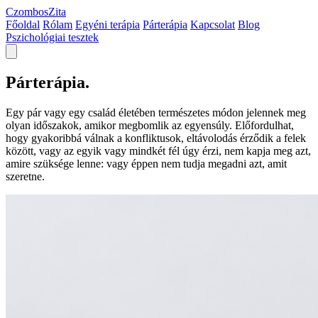
Czombos
Zita
Főoldal
Rólam
Egyéni terápia
Párterápia
Kapcsolat
Blog
Pszichológiai tesztek
Párterápia
.
Egy pár vagy egy család életében természetes módon jelennek meg
olyan időszakok, amikor megbomlik az egyensúly. Előfordulhat,
hogy gyakoribbá válnak a konfliktusok, eltávolodás érződik a felek
között, vagy az egyik vagy mindkét fél úgy érzi, nem kapja meg azt,
amire szüksége lenne: vagy éppen nem tudja megadni azt, amit
szeretne.