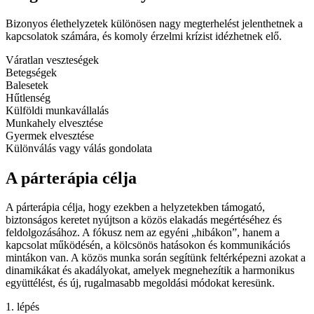
Bizonyos élethelyzetek különösen nagy megterhelést jelenthetnek a
kapcsolatok számára, és komoly érzelmi krízist idézhetnek elő.
Váratlan veszteségek
Betegségek
Balesetek
Hűtlenség
Külföldi munkavállalás
Munkahely elvesztése
Gyermek elvesztése
Különválás vagy válás gondolata
A párterápia célja
A párterápia célja, hogy ezekben a helyzetekben támogató,
biztonságos keretet nyújtson a közös elakadás megértéséhez és
feldolgozásához. A fókusz nem az egyéni „hibákon”, hanem a
kapcsolat működésén, a kölcsönös hatásokon és kommunikációs
mintákon van. A közös munka során segítünk feltérképezni azokat a
dinamikákat és akadályokat, amelyek megnehezítik a harmonikus
együttélést, és új, rugalmasabb megoldási módokat keresünk.
1. lépés